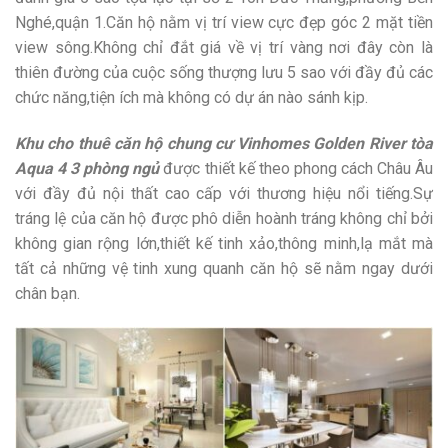
Nghé,quận 1.Căn hộ nằm vị trí view cực đẹp góc 2 mặt tiền
view sông.Không chỉ đắt giá về vị trí vàng nơi đây còn là
thiên đường của cuộc sống thượng lưu 5 sao với đầy đủ các
chức năng,tiện ích mà không có dự án nào sánh kịp.
Khu cho thuê căn hộ chung cư Vinhomes Golden River tòa
Aqua 4 3 phòng ngủ
được thiết kế theo phong cách Châu Âu
với đầy đủ nội thất cao cấp với thương hiệu nổi tiếng.Sự
tráng lệ của căn hộ được phô diễn hoành tráng không chỉ bởi
không gian rộng lớn,thiết kế tinh xảo,thông minh,lạ mắt mà
tất cả những vệ tinh xung quanh căn hộ sẽ nằm ngay dưới
chân bạn.