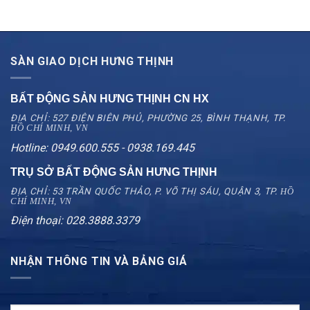
SÀN GIAO DỊCH HƯNG THỊNH
BẤT ĐỘNG SẢN HƯNG THỊNH CN
HX
ĐỊA CHỈ: 527 ĐIỆN BIÊN PHỦ, PHƯỜNG 25, BÌNH THẠNH, TP.
HỒ CHÍ MINH, VN
Hotline: 0949.600.555 - 0938.169.445
TRỤ SỞ BẤT ĐỘNG SẢN HƯNG THỊNH
ĐỊA CHỈ: 53 TRẦN QUỐC THẢO, P. VÕ THỊ SÁU, QUẬN 3, TP.
HỒ
CHÍ MINH, VN
Điện thoại: 028.3888.3379
NHẬN THÔNG TIN VÀ BẢNG GIÁ