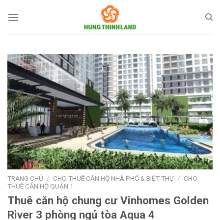
Bỏ
qua
nội
dung
TRANG CHỦ
/
CHO THUÊ CĂN HỘ NHÀ PHỐ & BIỆT THỰ
/
CHO
THUÊ CĂN HỘ QUẬN 1
Thuê căn hộ chung cư Vinhomes Golden
River 3 phòng ngủ tòa Aqua 4