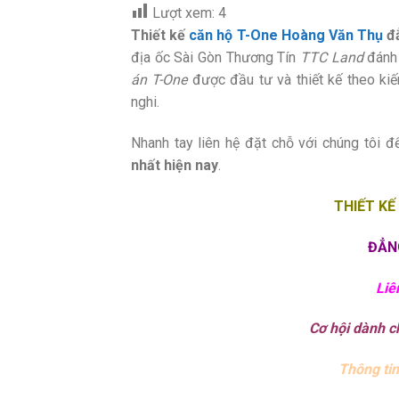
Lượt xem:
4
Thiết kế
căn hộ T-One Hoàng Văn Thụ
đẳ
địa ốc Sài Gòn Thương Tín
TTC Land
đánh
án T-One
được đầu tư và thiết kế theo kiến 
nghi.
Nhanh tay liên hệ đặt chỗ với chúng tôi 
nhất hiện nay
.
THIẾT KẾ
ĐẲN
Liê
Cơ hội dành c
Thông tin