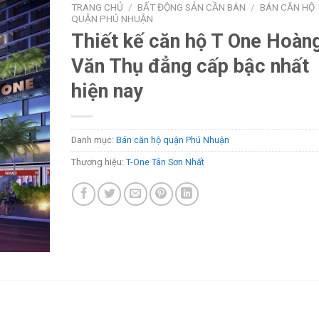
TRANG CHỦ
/
BẤT ĐỘNG SẢN CẦN BÁN
/
BÁN CĂN HỘ
QUẬN PHÚ NHUẬN
Thiết kế căn hộ T One Hoàn
Văn Thụ đẳng cấp bậc nhất
hiện nay
Danh mục:
Bán căn hộ quận Phú Nhuận
Thương hiệu:
T-One Tân Sơn Nhất