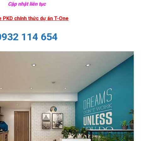
Cập nhật liên tục
e PKD chính thức dự án T-One
0932 114 654