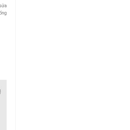
 sửa
tổng