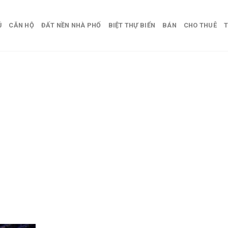
Ủ
CĂN HỘ
ĐẤT NỀN NHÀ PHỐ
BIỆT THỰ BIỂN
BÁN
CHO THUÊ
T