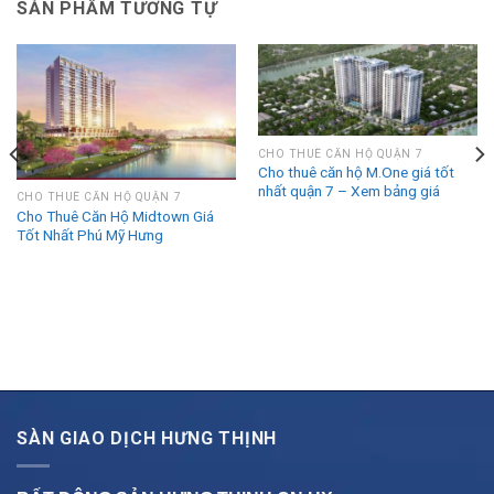
SẢN PHẨM TƯƠNG TỰ
CHO THUÊ CĂN HỘ QUẬN 7
Cho thuê căn hộ M.One giá tốt
nhất quận 7 – Xem bảng giá
CHO THUÊ CĂN HỘ QUẬN 7
Cho Thuê Căn Hộ Midtown Giá
Tốt Nhất Phú Mỹ Hưng
SÀN GIAO DỊCH HƯNG THỊNH