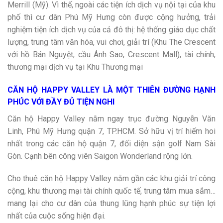
Merrill (Mỹ). Vì thế, ngoài các tiện ích dịch vụ nội tại của khu
phố thì cư dân Phú Mỹ Hưng còn được cộng hưởng, trải
nghiệm tiện ích dịch vụ của cả đô thị: hệ thống giáo dục chất
lượng, trung tâm văn hóa, vui chơi, giải trí (Khu The Crescent
với hồ Bán Nguyệt, cầu Ánh Sao, Crescent Mall), tài chính,
thương mại dịch vụ tại Khu Thương mại
CĂN HỘ HAPPY VALLEY LÀ MỘT THIÊN ĐƯỜNG HẠNH
PHÚC VỚI ĐẦY ĐỦ TIỆN NGHI
Căn hộ Happy Valley nằm ngay trục đường Nguyễn Văn
Linh, Phú Mỹ Hưng quận 7, TP.HCM. Sở hữu vị trí hiếm hoi
nhất trong các căn hộ quận 7, đối diện sận golf Nam Sài
Gòn. Cạnh bên công viên Saigon Wonderland rộng lớn.
Cho thuê căn hộ Happy Valley nằm gần các khu giải trí công
cộng, khu thương mại tài chính quốc tế, trung tâm mua sắm…
mang lại cho cư dân của thung lũng hạnh phúc sự tiện lợi
nhất của cuộc sống hiện đại.