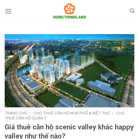
Bỏ
qua
nội
dung
TRANG CHỦ
/
CHO THUÊ CĂN HỘ NHÀ PHỐ & BIỆT THỰ
/
CHO
THUÊ CĂN HỘ QUẬN 7
Giá thuê căn hộ scenic valley khác happy
valley như thế nào?