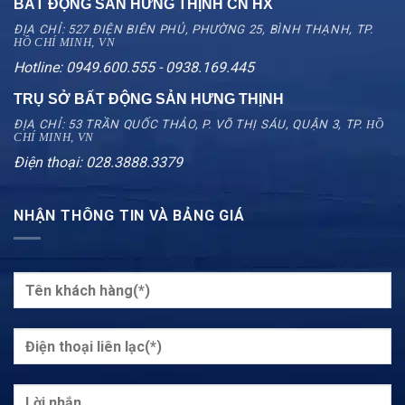
BẤT ĐỘNG SẢN HƯNG THỊNH CN
HX
ĐỊA CHỈ: 527 ĐIỆN BIÊN PHỦ, PHƯỜNG 25, BÌNH THẠNH, TP.
HỒ CHÍ MINH, VN
Hotline: 0949.600.555 - 0938.169.445
TRỤ SỞ BẤT ĐỘNG SẢN HƯNG THỊNH
ĐỊA CHỈ: 53 TRẦN QUỐC THẢO, P. VÕ THỊ SÁU, QUẬN 3, TP.
HỒ
CHÍ MINH, VN
Điện thoại: 028.3888.3379
NHẬN THÔNG TIN VÀ BẢNG GIÁ