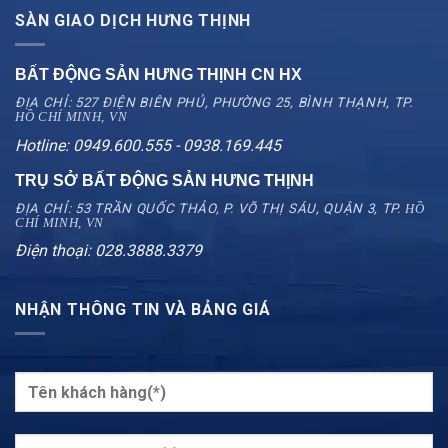
SÀN GIAO DỊCH HƯNG THỊNH
BẤT ĐỘNG SẢN HƯNG THỊNH CN
HX
ĐỊA CHỈ: 527 ĐIỆN BIÊN PHỦ, PHƯỜNG 25, BÌNH THẠNH, TP.
HỒ CHÍ MINH, VN
Hotline: 0949.600.555 - 0938.169.445
TRỤ SỞ BẤT ĐỘNG SẢN HƯNG THỊNH
ĐỊA CHỈ: 53 TRẦN QUỐC THẢO, P. VÕ THỊ SÁU, QUẬN 3, TP.
HỒ
CHÍ MINH, VN
Điện thoại: 028.3888.3379
NHẬN THÔNG TIN VÀ BẢNG GIÁ