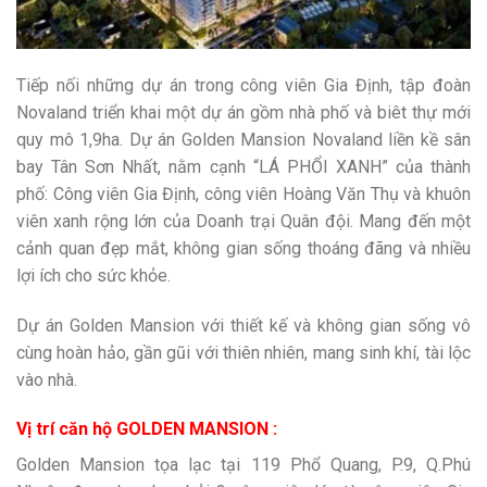
Tiếp nối những dự án trong công viên Gia Định, tập đoàn
Novaland triển khai một dự án gồm nhà phố và biêt thự mới
quy mô 1,9ha. Dự án Golden Mansion Novaland liền kề sân
bay Tân Sơn Nhất, nằm cạnh “LÁ PHỔI XANH” của thành
phố: Công viên Gia Định, công viên Hoàng Văn Thụ và khuôn
viên xanh rộng lớn của Doanh trại Quân đội. Mang đến một
cảnh quan đẹp mắt, không gian sống thoáng đãng và nhiều
lợi ích cho sức khỏe.
Dự án Golden Mansion với thiết kế và không gian sống vô
cùng hoàn hảo, gần gũi với thiên nhiên, mang sinh khí, tài lộc
vào nhà.
Vị trí căn hộ GOLDEN MANSION :
Golden Mansion tọa lạc tại 119 Phổ Quang, P.9, Q.Phú