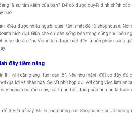
ang là sự tìm kiếm của bạn? Để có được quyết định chính xác
ây nhé
ản, điều được nhiều người quan tâm nhất đó là shophouse. Nơi
 doanh hiện đại. Giúp cho cư dân sống bên trong cũng như bên n
hophouse dự án One Verandah được biết đến là sản phẩm sáng gi
ay.
dah đầy tiềm năng
n thị, Nhị cận giang, Tam cận lộ”. Nếu như mảnh đất có đầy đủ 
 thời địa lợi và nhân hòa. Sẽ rất phù hợp đối với công việc làm ăn 
có ý nghĩa cho điều này, mà trong bất động sản nó còn là thướ
y đủ 3 yếu tố này. Khiến cho những căn Shophouse có số lượng í