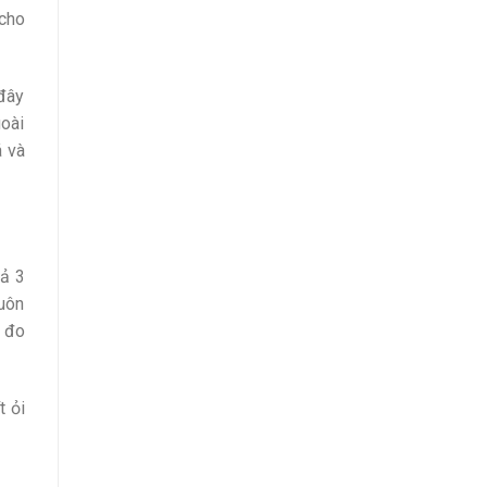
 cho
 đây
goài
á và
cả 3
buôn
c đo
t ỏi