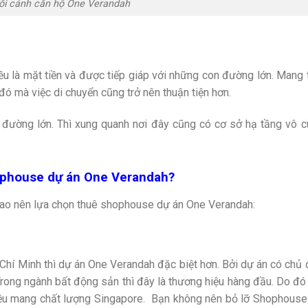
ối cảnh căn hộ One Verandah
 là mặt tiền và được tiếp giáp với những con đường lớn. Mang 
ó mà việc di chuyển cũng trở nên thuận tiện hơn.
đường lớn. Thì xung quanh nơi đây cũng có cơ sở hạ tầng vô 
hophouse dự án One Verandah?
 sao nên lựa chọn thuê shophouse dự án One Verandah:
Chí Minh thì dự án One Verandah đặc biệt hơn. Bởi dự án có chủ
Trong ngành bất động sản thì đây là thương hiệu hàng đầu. Do đ
úc đều mang chất lượng Singapore. Bạn không nên bỏ lỡ Shophous