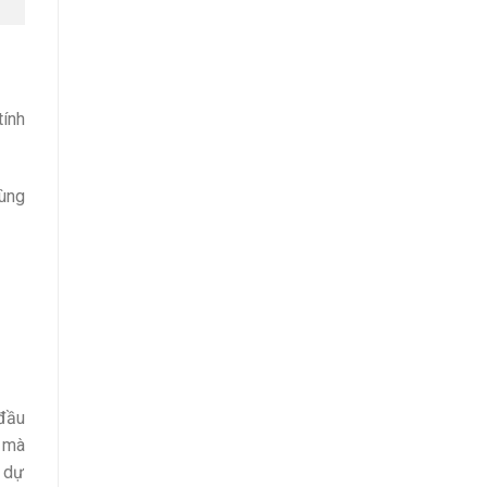
tính
cùng
 đầu
ó mà
e dự