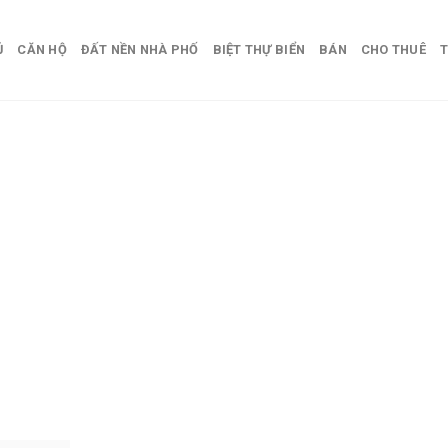
Ủ
CĂN HỘ
ĐẤT NỀN NHÀ PHỐ
BIỆT THỰ BIỂN
BÁN
CHO THUÊ
T