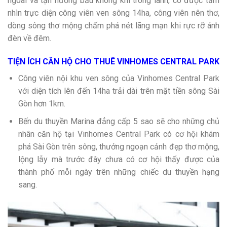
ngoài và tận hưởng bầu không khí trong lành, có được tầm
nhìn trực diện công viên ven sông 14ha, công viên nên thơ,
dòng sông thơ mộng chấm phá nét lãng mạn khi rực rỡ ánh
đèn về đêm.
TIỆN ÍCH CĂN HỘ CHO THUÊ VINHOMES CENTRAL PARK
Công viên nội khu ven sông của Vinhomes Central Park
với diện tích lên đến 14ha trải dài trên mặt tiền sông Sài
Gòn hơn 1km.
Bến du thuyền Marina đẳng cấp 5 sao sẽ cho những chủ
nhân căn hộ tại Vinhomes Central Park có cơ hội khám
phá Sài Gòn trên sông, thưởng ngoạn cảnh đẹp thơ mộng,
lộng lẫy mà trước đây chưa có cơ hội thấy được của
thành phố mỗi ngày trên những chiếc du thuyền hạng
sang.