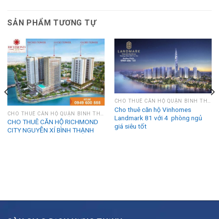
SẢN PHẨM TƯƠNG TỰ
CHO THUÊ CĂN HỘ QUẬN BÌNH THẠNH
Cho thuê căn hộ Vinhomes
CHO THUÊ CĂN HỘ QUẬN BÌNH THẠNH
Landmark 81 với 4 phòng ngủ
CHO THUÊ CĂN HỘ RICHMOND
giá siêu tốt
CITY NGUYỄN XÍ BÌNH THẠNH