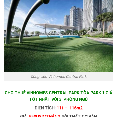
Công viên Vinhomes Central Park
CHO THUÊ VINHOMES CENTRAL PARK TÒA PARK 1 GIÁ
TỐT NHẤT VỚI 3 PHÒNG NGỦ
DIỆN TÍCH:
111 – 116m2
GIÁ:
950USD/THÁNG
NỘI THẤT CƠ BẢN