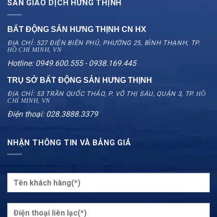
SÀN GIAO DỊCH HƯNG THỊNH
BẤT ĐỘNG SẢN HƯNG THỊNH CN
HX
ĐỊA CHỈ: 527 ĐIỆN BIÊN PHỦ, PHƯỜNG 25, BÌNH THẠNH, TP.
HỒ CHÍ MINH, VN
Hotline: 0949.600.555 - 0938.169.445
TRỤ SỞ BẤT ĐỘNG SẢN HƯNG THỊNH
ĐỊA CHỈ: 53 TRẦN QUỐC THẢO, P. VÕ THỊ SÁU, QUẬN 3, TP.
HỒ
CHÍ MINH, VN
Điện thoại: 028.3888.3379
NHẬN THÔNG TIN VÀ BẢNG GIÁ