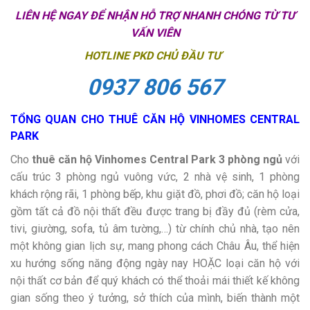
LIÊN HỆ NGAY ĐỂ NHẬN HỖ TRỢ NHANH CHÓNG TỪ TƯ
VẤN VIÊN
HOTLINE PKD CHỦ ĐẦU TƯ
0937 806 567
TỔNG QUAN CHO THUÊ CĂN HỘ VINHOMES CENTRAL
PARK
Cho
thuê căn hộ Vinhomes Central Park 3 phòng ngủ
với
cấu trúc 3 phòng ngủ vuông vức, 2 nhà vệ sinh, 1 phòng
khách rộng rãi, 1 phòng bếp, khu giặt đồ, phơi đồ; căn hộ loại
gồm tất cả đồ nội thất đều được trang bị đầy đủ (rèm cửa,
tivi, giường, sofa, tủ âm tường,…) từ chính chủ nhà, tạo nên
một không gian lịch sự, mang phong cách Châu Âu, thể hiện
xu hướng sống năng động ngày nay HOẶC loại căn hộ với
nội thất cơ bản để quý khách có thể thoải mái thiết kế không
gian sống theo ý tưởng, sở thích của mình, biến thành một