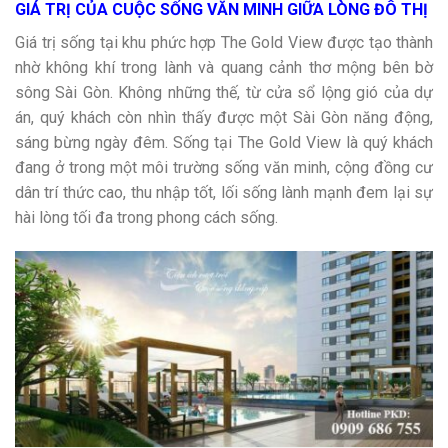
GIÁ TRỊ CỦA CUỘC SỐNG VĂN MINH GIỮA LÒNG ĐÔ THỊ
Giá trị sống tại khu phức hợp The Gold View được tạo thành
nhờ không khí trong lành và quang cảnh thơ mộng bên bờ
sông Sài Gòn. Không những thế, từ cửa sổ lộng gió của dự
án, quý khách còn nhìn thấy được một Sài Gòn năng động,
sáng bừng ngày đêm. Sống tại The Gold View là quý khách
đang ở trong một môi trường sống văn minh, cộng đồng cư
dân trí thức cao, thu nhập tốt, lối sống lành mạnh đem lại sự
hài lòng tối đa trong phong cách sống.