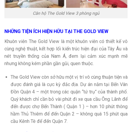
Căn hộ The Gold View 3 phòng ngủ
NHỮNG TIỆN ÍCH HIỆN HỮU TẠI THE GOLD VIEW
Khuôn viên The Gold View là một khuôn viên có thiết kế vô
cùng nghệ thuật, kết hợp lối kiến trúc hiện đại của Tây Âu và
nét truyền thống của Nam Á, đem lại cảm xúc mạnh mẽ
nhưng không kém phần gần gũi, quen thuộc.
The Gold View còn sở hữu một vị trí vô cùng thuận tiện và
được đánh giá là cực kỳ đắc địa. Dự án nằm tại Bến Vân
Đồn Quận 4 – một trong các quận “tứ trụ” của thành phố.
Quý khách chỉ cần bỏ vài phút đi xe qua cầu Ông Lãnh để
đến được chợ Bến Thành ( Quận 1 ) – hơn 10 phút thông
hầm Thủ Thiêm để đến Quận 2 – không quá 15 phút qua
cầu Kênh Tè để đến Quận 7.