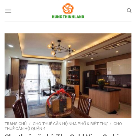
Bỏ
qua
nội
dung
TRANG CHỦ
/
CHO THUÊ CĂN HỘ NHÀ PHỐ & BIỆT THỰ
/
CHO
THUÊ CĂN HỘ QUẬN 4