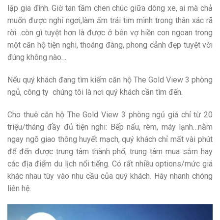
lập gia đình. Giờ tan tầm chen chúc giữa dòng xe, ai mà chả
muốn được nghỉ ngơi,làm ấm trái tim mình trong thân xác rã
rời…còn gì tuyệt hơn là được ở bên vợ hiền con ngoan trong
một căn hộ tiện nghi, thoáng đãng, phong cảnh đẹp tuyệt vời
đúng không nào…
Nếu quý khách đang tìm kiếm căn hộ The Gold View 3 phòng
ngủ, công ty chúng tôi là nơi quý khách cần tìm đến.
Cho thuê căn hộ The Gold View 3 phòng ngủ giá chỉ từ 20
triệu/tháng đầy đủ tiện nghi: Bếp nấu, rèm, máy lạnh…nằm
ngay ngõ giao thông huyết mạch, quý khách chỉ mất vài phút
để đến được trung tâm thành phố, trung tâm mua sắm hay
các địa điểm du lịch nổi tiếng. Có rất nhiều options/mức giá
khác nhau tùy vào nhu cầu của quý khách. Hãy nhanh chóng
liên hệ.