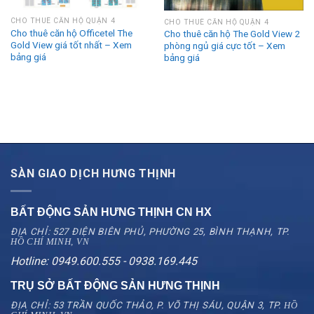
CHO THUÊ CĂN HỘ QUẬN 4
CHO THUÊ CĂN HỘ QUẬN 4
Cho thuê căn hộ Officetel The
Cho thuê căn hộ The Gold View 2
Gold View giá tốt nhất – Xem
phòng ngủ giá cực tốt – Xem
bảng giá
bảng giá
SÀN GIAO DỊCH HƯNG THỊNH
BẤT ĐỘNG SẢN HƯNG THỊNH CN
HX
ĐỊA CHỈ: 527 ĐIỆN BIÊN PHỦ, PHƯỜNG 25, BÌNH THẠNH, TP.
HỒ CHÍ MINH, VN
Hotline: 0949.600.555 - 0938.169.445
TRỤ SỞ BẤT ĐỘNG SẢN HƯNG THỊNH
ĐỊA CHỈ: 53 TRẦN QUỐC THẢO, P. VÕ THỊ SÁU, QUẬN 3, TP.
HỒ