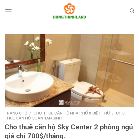
Bỏ
qua
nội
dung
TRANG CHỦ
/
CHO THUÊ CĂN HỘ NHÀ PHỐ & BIỆT THỰ
/
CHO
THUÊ CĂN HỘ QUẬN TÂN BÌNH
Cho thuê căn hộ Sky Center 2 phòng ngủ
giá chỉ 700$/tháng.