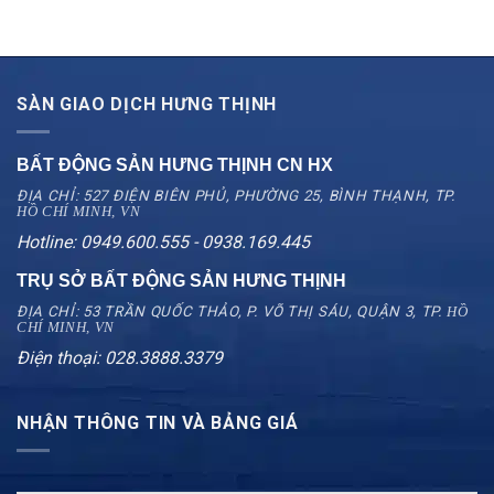
SÀN GIAO DỊCH HƯNG THỊNH
BẤT ĐỘNG SẢN HƯNG THỊNH CN
HX
ĐỊA CHỈ: 527 ĐIỆN BIÊN PHỦ, PHƯỜNG 25, BÌNH THẠNH, TP.
HỒ CHÍ MINH, VN
Hotline: 0949.600.555 - 0938.169.445
TRỤ SỞ BẤT ĐỘNG SẢN HƯNG THỊNH
ĐỊA CHỈ: 53 TRẦN QUỐC THẢO, P. VÕ THỊ SÁU, QUẬN 3, TP.
HỒ
CHÍ MINH, VN
Điện thoại: 028.3888.3379
NHẬN THÔNG TIN VÀ BẢNG GIÁ