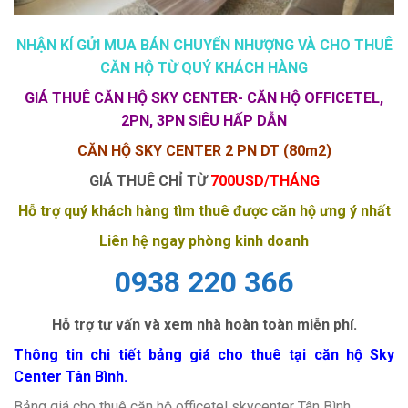
NHẬN KÍ GỬI MUA BÁN CHUYỂN NHƯỢNG VÀ CHO THUÊ
CĂN HỘ TỪ QUÝ KHÁCH HÀNG
GIÁ THUÊ CĂN HỘ SKY CENTER- CĂN HỘ OFFICETEL,
2PN, 3PN SIÊU HẤP DẪN
CĂN HỘ SKY CENTER 2 PN DT (80m2)
GIÁ THUÊ CHỈ TỪ
700USD/THÁNG
Hỗ trợ quý khách hàng tìm thuê được căn hộ ưng ý nhất
Liên hệ ngay phòng kinh doanh
0938 220 366
Hỗ trợ tư vấn và xem nhà hoàn toàn miễn phí.
Thông tin chi tiết bảng giá cho thuê tại căn hộ Sky
Center Tân Bình.
Bảng giá cho thuê căn hộ officetel skycenter Tân Bình