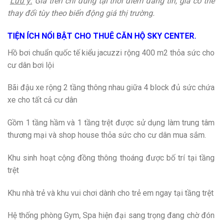
Lưu ý:
Giá trên chỉ đúng tại thời điểm đăng tin, giá có thể
thay đổi tùy theo biến động giá thị trường.
TIỆN ÍCH NỔI BẬT CHO THUÊ CĂN HỘ SKY CENTER.
Hồ bơi chuẩn quốc tế kiểu jacuzzi rộng 400 m2 thỏa sức cho
cư dân bơi lội
Bãi đậu xe rộng 2 tầng thông nhau giữa 4 block đủ sức chứa
xe cho tất cả cư dân
Gồm 1 tầng hầm và 1 tầng trệt được sử dụng làm trung tâm
thương mại và shop house thỏa sức cho cư dân mua sắm.
Khu sinh hoạt cộng đồng thông thoáng được bố trí tại tầng
trệt
Khu nhà trẻ và khu vui chơi dành cho trẻ em ngay tại tầng trệt
Hệ thống phòng Gym, Spa hiện đại sang trọng đang chờ đón