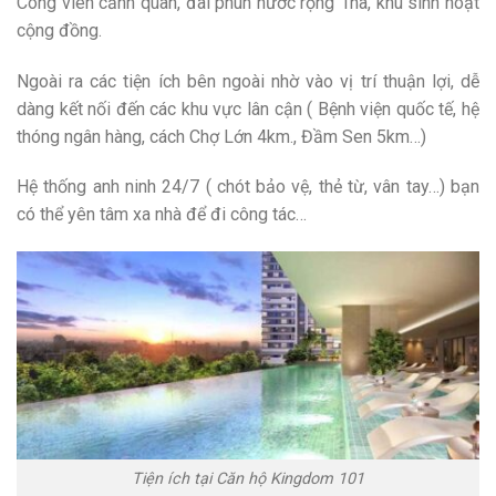
Công viên cảnh quan, đài phun nước rộng 1ha, khu sinh hoạt
cộng đồng.
Ngoài ra các tiện ích bên ngoài nhờ vào vị trí thuận lợi, dễ
dàng kết nối đến các khu vực lân cận ( Bệnh viện quốc tế, hệ
thóng ngân hàng, cách Chợ Lớn 4km., Đầm Sen 5km…)
Hệ thống anh ninh 24/7 ( chót bảo vệ, thẻ từ, vân tay…) bạn
có thể yên tâm xa nhà để đi công tác…
Tiện ích tại Căn hộ Kingdom 101