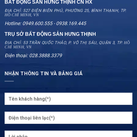
BẤT ĐỘNG SẢN HƯNG THỊNH CN
HX
ĐỊA CHỈ: 527 ĐIỆN BIÊN PHỦ, PHƯỜNG 25, BÌNH THẠNH, TP.
HỒ CHÍ MINH, VN
Hotline: 0949.600.555 - 0938.169.445
TRỤ SỞ BẤT ĐỘNG SẢN HƯNG THỊNH
ĐỊA CHỈ: 53 TRẦN QUỐC THẢO, P. VÕ THỊ SÁU, QUẬN 3, TP.
HỒ
CHÍ MINH, VN
Điện thoại: 028.3888.3379
NHẬN THÔNG TIN VÀ BẢNG GIÁ