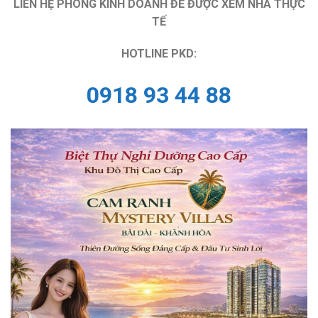
LIÊN HỆ PHÒNG KINH DOANH ĐỂ ĐƯỢC XEM NHÀ THỰC
TẾ
HOTLINE PKD:
0918 93 44 88