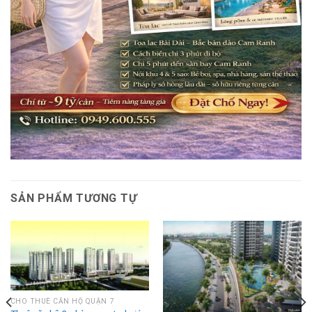
SẢN PHẨM TƯƠNG TỰ
CHO THUÊ CĂN HỘ QUẬN 7