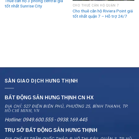
Thuê căn hộ 3 phòng central giá
tốt nhất Sunrise City
CHO THUÊ CĂN HỘ QUẬN 7
Cho thuê căn hộ Riviera Point giá
tốt nhất quận 7 – Hỗ trợ 24/7
SÀN GIAO DỊCH HƯNG THỊNH
BẤT ĐỘNG SẢN HƯNG THỊNH CN
HX
ĐỊA CHỈ: 527 ĐIỆN BIÊN PHỦ, PHƯỜNG 25, BÌNH THẠNH, TP.
HỒ CHÍ MINH, VN
Hotline: 0949.600.555 - 0938.169.445
TRỤ SỞ BẤT ĐỘNG SẢN HƯNG THỊNH
ĐỊA CHỈ: 53 TRẦN QUỐC THẢO, P. VÕ THỊ SÁU, QUẬN 3, TP.
HỒ